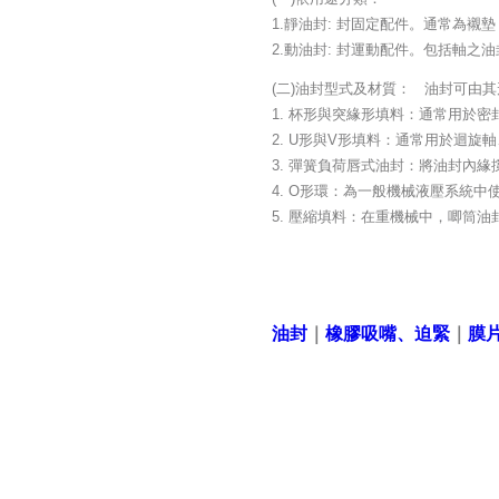
1.靜油封: 封固定配件。通常為襯
2.動油封: 封運動配件。包括軸
(二)油封型式及材質： 油封可由
1. 杯形與突緣形填料：通常用於
2. U形與V形填料：通常用於迴
3. 彈簧負荷唇式油封：將油封內
4. O形環：為一般機械液壓系統
5. 壓縮填料：在重機械中，唧筒
油封
｜
橡膠吸嘴、迫緊
｜
膜