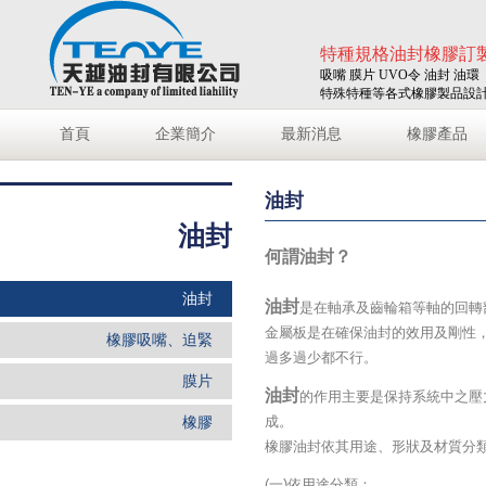
特種規格油封橡膠訂
吸嘴 膜片 UVO令 油封 油環
特殊特種等各式橡膠製品設
首頁
企業簡介
最新消息
橡膠產品
油封
油封
何謂油封？
油封
油封
是在軸承及齒輪箱等軸的回轉
金屬板是在確保油封的效用及剛性
橡膠吸嘴、迫緊
過多過少都不行。
膜片
油封
的作用主要是保持系統中之壓
橡膠
成。
橡膠油封依其用途、形狀及材質
(一)依用途分類：