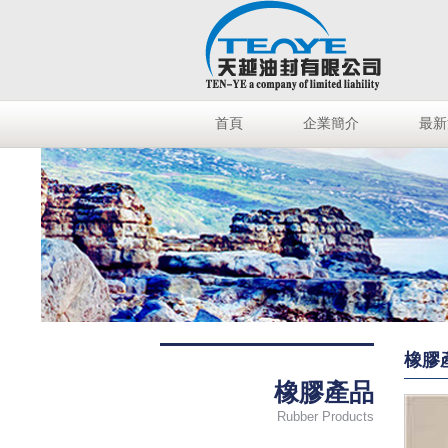
首頁
企業簡介
最新
橡膠
橡膠產品
Rubber Products