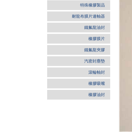
特殊橡膠製品
耐龍布膜片連軸器
鐵氟龍油封
橡膠膜片
鐵氟龍夾膠
汽密封塵墊
滾輪軸封
橡膠吸嘴
橡膠油封