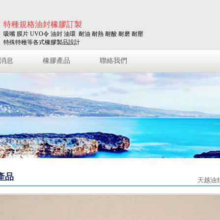
特種規格油封橡膠訂製
吸嘴 膜片 UVO令 油封 油環 耐油 耐熱 耐酸 耐磨 耐壓
特殊特種等各式橡膠製品設計
消息
橡膠產品
聯絡我們
產品
天越油