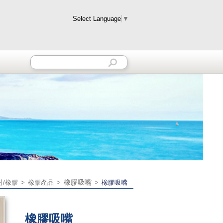
Select Language
▼
封/橡膠
>
橡膠產品
>
橡膠吸嘴
>
橡膠吸嘴
橡膠吸嘴