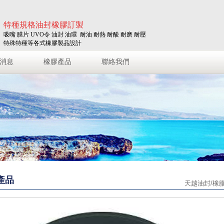
特種規格油封橡膠訂製
吸嘴 膜片 UVO令 油封 油環 耐油 耐熱 耐酸 耐磨 耐壓
特殊特種等各式橡膠製品設計
消息
橡膠產品
聯絡我們
產品
天越油封/橡