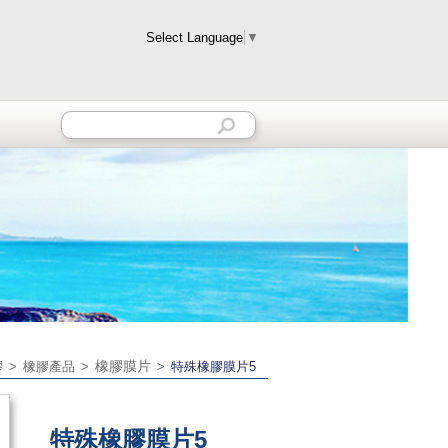
Select Language
▼
膠
>
橡膠產品
>
橡膠膜片
>
特殊橡膠膜片5
特殊橡膠膜片5