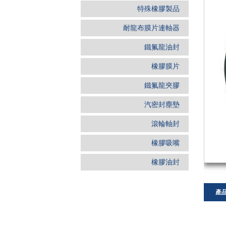
特殊橡膠製品
耐龍布膜片連軸器
鐵氟龍油封
橡膠膜片
鐵氟龍夾膠
汽密封塵墊
滾輪軸封
橡膠吸嘴
橡膠油封
產